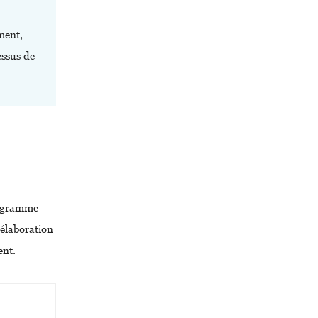
ment,
essus de
rogramme
’élaboration
ent.