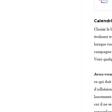
Calendr
Choisir le
évoluent t
lorsque vo
campagne et
Voici quel
Avez-vous
ce qui doi
d’adhésion
lancement.
car il ne 
concordant