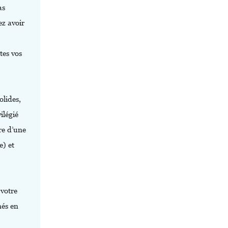
as
ez avoir
tes vos
olides,
ilégié
re d’une
e) et
 votre
nés en