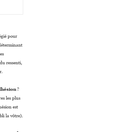
égié pour
 déterminant
es
du ressenti,
r.
dhésion
?
es les plus
hésion est
li la vôtre).