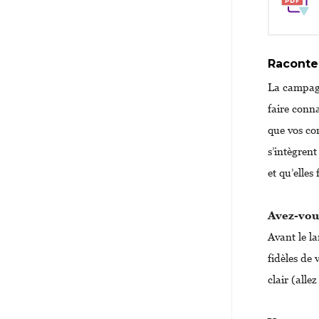
Raconter
La campag
faire conna
que vos co
s’intègrent
et qu’elle
Avez-vou
Avant le l
fidèles de 
clair (allez