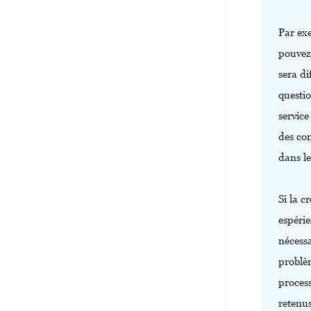
Par exe
pouvez 
sera di
questio
service
des co
dans l
Si la c
espérie
nécessa
problèm
proces
retenu