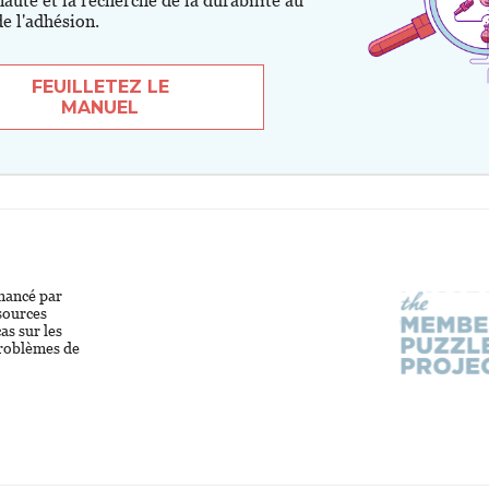
uté et la recherche de la durabilité au
e l'adhésion.
FEUILLETEZ LE
MANUEL
inancé par
ssources
as sur les
problèmes de