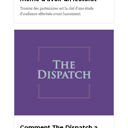
Trouver des partenaires est la clef d'une étude
d'audience effectuée avant lancement.
Comment The Dispatch a