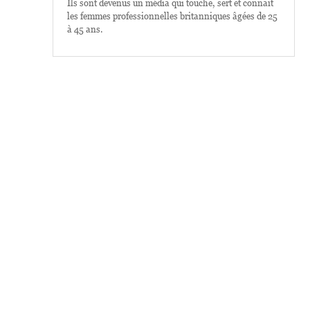
Ils sont devenus un média qui touche, sert et connaît
les femmes professionnelles britanniques âgées de 25
à 45 ans.